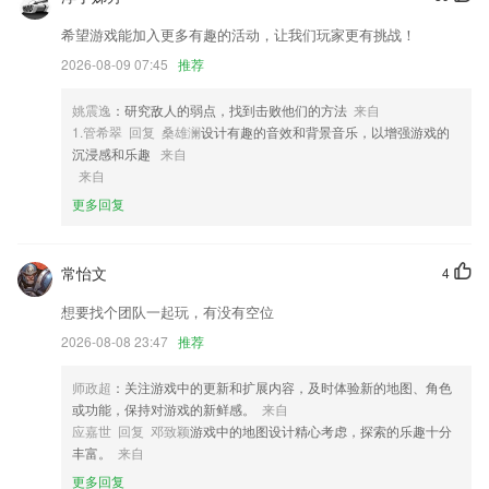
2,【丰富的课程类型】学习多店铺的已购课程，音频课、视频课、直播课
想学就学，不再因找不到课程而苦恼
希望游戏能加入更多有趣的活动，让我们玩家更有挑战！
3,windows/linux/ios/android四大体系渠道流通运行
2026-08-09 07:45
推荐
4,各种日语学习方法的讲解，从背单词开始，不断闯关深入学习
姚震逸
：研究敌人的弱点，找到击败他们的方法
来自
5,新增失物登记功能，助您物归原主
1.管希翠 回复 桑雄澜
设计有趣的音效和背景音乐，以增强游戏的
6,为用户显示出比较独特的画中画的展示界面，在上面将看出各种不同的
沉浸感和乐趣
来自
内涵与显示标准。
来自
更多回复
jn江南·体育最新官网入口软件优势
1.○软酷网以互联网思维重塑传统IT教育，致力于将更多、更优质的学习
内容传播给广大学习者，并以个性化定制服务为学习者优化学习路径，助
常怡文
4
力目标快速达成。
想要找个团队一起玩，有没有空位
2.【学习计划】量身定制的学习计划，名师为您计划合理的学习内容。
2026-08-08 23:47
推荐
3.名师大咖直播，领略学识风采。
师政超
：关注游戏中的更新和扩展内容，及时体验新的地图、角色
4.能够检测到语音的标准程度，迅速查阅到测试状况；
或功能，保持对游戏的新鲜感。
来自
5.创办活动，邀请学生参加，提高课堂质量，平台会自动收集互动数据，
应嘉世 回复 邓致颖
游戏中的地图设计精心考虑，探索的乐趣十分
让老师能够关注到需要的学生
丰富。
来自
6.随时随地可以在手机上学习成语，可以满足任何人想要学成语的冲动；
更多回复