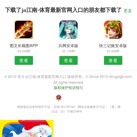
下载了jn江南·体育最新官网入口的朋友都下载了
更多
图文长截图APP
兵网安卓版
快三记账安卓版
94.23MB
52.13MB
55.69MB
查看
查看
查看
© 2010 至今 jn江南·体育最新官网入口 版权所有。© Since 2010 shugege.com.
All rights reserved.
版权保护投诉指引
・
增值电信业务经营许可证：京B2-201797163
网络出版服务许可证：（署）网
出证（京）字第2799号