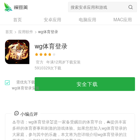
首页
安卓应用
电脑应用
MAC应用
资讯
专题
设计奖
创意应用
首页
>
应用软件
>
wg体育登录
问答
wg体育登录
官方
年满12周岁
下载安装
次下载
5910329
需优先下载
安全下载
wg体育登录安装
小编点评
♨导语：
wg体育登录
💒是一家备受瞩目的体育平台，🚘提供丰富
多样的体育赛事和刺激的游戏体验。如果您想加入
wg体育登录
的
大家庭，参与其中的乐趣，本文将为您详细介绍
wg体育登录
的注