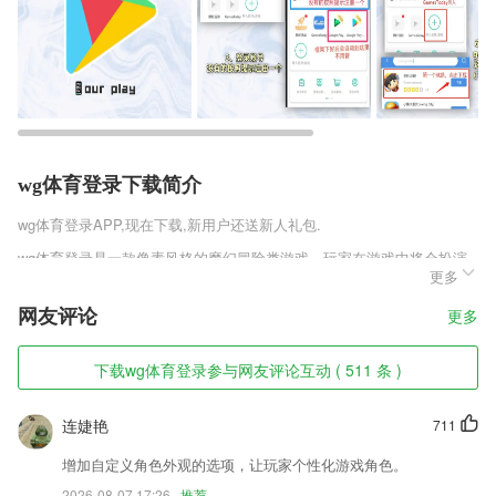
wg体育登录下载简介
wg体育登录
APP,现在下载,新用户还送新人礼包.
wg体育登录是一款像素风格的魔幻冒险类游戏，玩家在游戏中将会扮演
更多
一名拥有魔法能力的少女，在这个世界中是有魔族存在的，不时就会向人
类发起进攻，或者有些魔族会藏匿在人类身边，玩家需要找到这些魔族，
网友评论
更多
消灭他们，召集自己强力的队友，一举击溃魔族。
wg体育登录软件特色
下载wg体育登录参与网友评论互动 ( 511 条 )
1,拥有各种各样的分类书籍，满足用户的不同看书需求；
连婕艳
711
2,万能通用遥控器，让手机秒变智能遥控！
3,【心理咨询新大纲全天免费直播】
增加自定义角色外观的选项，让玩家个性化游戏角色。
2026-08-07 17:26
推荐