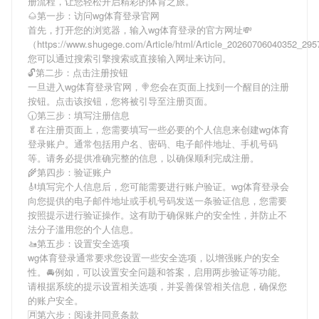
册流程，让您轻松开启精彩的体育之旅。
🌰第一步：访问wg体育登录官网
首先，打开您的浏览器，输入
wg体育登录
的官方网址💸
（https://www.shugege.com/Article/html/Article_20260706040352_2
您可以通过搜索引擎搜索或直接输入网址来访问。
🔓第二步：点击注册按钮
一旦进入
wg体育登录
官网，🍭您会在页面上找到一个醒目的注册
按钮。点击该按钮，您将被引导至注册页面。
🕡第三步：填写注册信息
🥬在注册页面上，您需要填写一些必要的个人信息来创建
wg体育
登录
账户。通常包括用户名、密码、电子邮件地址、手机号码
等。请务必提供准确完整的信息，以确保顺利完成注册。
🌾第四步：验证账户
🎻填写完个人信息后，您可能需要进行账户验证。
wg体育登录
会
向您提供的电子邮件地址或手机号码发送一条验证信息，您需要
按照提示进行验证操作。这有助于确保账户的安全性，并防止不
法分子滥用您的个人信息。
🚤第五步：设置安全选项
wg体育登录
通常要求您设置一些安全选项，以增强账户的安全
性。🚘例如，可以设置安全问题和答案，启用两步验证等功能。
请根据系统的提示设置相关选项，并妥善保管相关信息，确保您
的账户安全。
🈷第六步：阅读并同意条款