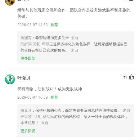
【新增】新增个人信息页面的网络连接方式；
经常与其他玩家交流和合作，团队合作是提升游戏胜率和乐趣的
生日导入优化
关键。
操作优化，体验更加流畅
2026-08-07 14:53
推荐
交接单优化签名页面，提升用户使用体验
凤澜育
：希望能增加更多关卡
来自
联系我们
荆娇萍 回复 邱厚玉
提供多样化的角色选择，让玩家能够根据自己
以上就是wg体育登录的介绍，如果您喜欢这款软件，您可以到应用商店
的喜好选择自己喜欢的角色。
来自
进行打分评论，说出您的使用经历，以帮助我们更好的对产品进行优化修
更多回复
改。
叶凝贝
71
稀有宠物，助你战斗！成为无敌战神
2026-08-07 16:59
推荐
曲克月
：保持积极的心态，面对失败要及时总结并调整策略。
来自
寿香紫 回复 杨阅民
游戏的画风独特，给人一种全新的视觉体验，
非常炫酷！
来自
更多回复