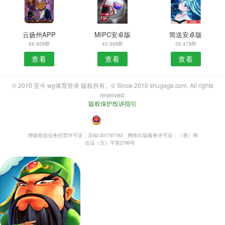
云扬州APP
MIPC安卓版
简送安卓版
88.85MB
45.96MB
35.47MB
查看
查看
查看
© 2010 至今 wg体育登录 版权所有。© Since 2010 shugege.com. All rights
reserved.
版权保护投诉指引
・
增值电信业务经营许可证：京B2-201797163
网络出版服务许可证：（署）网
出证（京）字第2799号