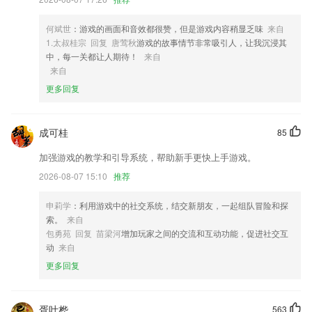
4,【免费漫画阅读】
5,直播
何斌世
：游戏的画面和音效都很赞，但是游戏内容稍显乏味
来自
6,实时在线管理自己的健康方案，自己身体有什么问题可以及时解决；
1.太叔桂宗 回复 唐莺秋
游戏的故事情节非常吸引人，让我沉浸其
中，每一关都让人期待！
来自
wg体育登录软件优势
来自
1.有事情也可以在线的进行请假的申请和审批，超级的简单省心。
更多回复
2.“练习记录”记录你的做题痕迹，分析你的做题数据和考点掌握情况，找
到你的薄弱章节和知识点，让你复习有重点，学习有方法。
成可桂
85
3.不同学习课程2265有详细的分类，学生可根据自己喜好进行学习
加强游戏的教学和引导系统，帮助新手更快上手游戏。
4.可监测学习进度，实时更新学习历史轨迹，让学习计划有条不紊。
2026-08-07 15:10
推荐
5.「文字语录集」 海量的金句，关联句子出处、作者，内容涵盖了文学
好句、个性签名、毒汤、鸡汤、励志、说说、名言，每句还配有高清精美
申莉学
：利用游戏中的社交系统，结交新朋友，一起组队冒险和探
的图片
索。
来自
包勇苑 回复 苗梁河
增加玩家之间的交流和互动功能，促进社交互
6.让你做的所有测试考题均赶在其他考生的前端。
动
来自
wg体育登录更新了什么?
更多回复
细节优化,系统优化
应用兼容64位
胥叶桦
563