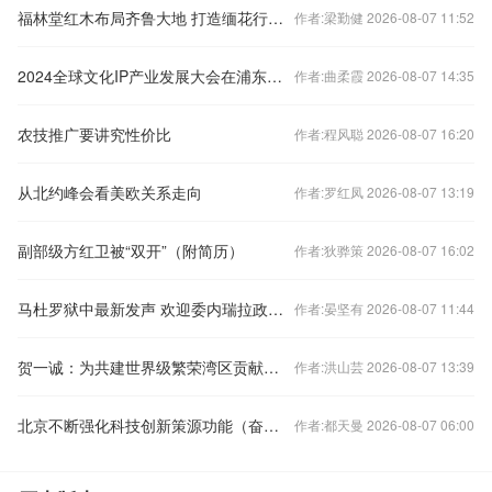
福林堂红木布局齐鲁大地 打造缅花行业强势品牌
作者:梁勤健 2026-08-07 11:52
2024全球文化IP产业发展大会在浦东召开
作者:曲柔霞 2026-08-07 14:35
农技推广要讲究性价比
作者:程风聪 2026-08-07 16:20
从北约峰会看美欧关系走向
作者:罗红凤 2026-08-07 13:19
副部级方红卫被“双开”（附简历）
作者:狄骅策 2026-08-07 16:02
马杜罗狱中最新发声 欢迎委内瑞拉政治对话
作者:晏坚有 2026-08-07 11:44
贺一诚：为共建世界级繁荣湾区贡献澳门力量
作者:洪山芸 2026-08-07 13:39
北京不断强化科技创新策源功能（奋勇争先，决战决胜“十四五”）
作者:都天曼 2026-08-07 06:00