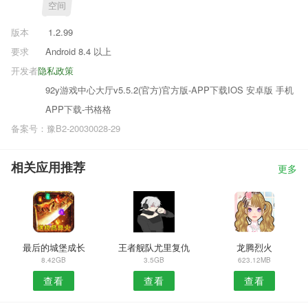
空间
版本
1.2.99
要求
Android 8.4 以上
开发者
隐私政策
92y游戏中心大厅v5.5.2(官方)官方版-APP下载IOS 安卓版 手机
APP下载-书格格
备案号：豫B2-20030028-29
相关应用推荐
更多
最后的城堡成长
王者舰队尤里复仇
龙腾烈火
8.42GB
3.5GB
623.12MB
查看
查看
查看