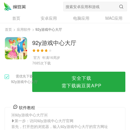
92y游戏中心大厅
首页
安卓应用
电脑应用
MAC应用
资讯
专题
设计奖
创意应用
首页
>
应用软件
>
92y游戏中心大厅
问答
92y游戏中心大厅
官方
年满16周岁
次下载
7685
需优先下载
安全下载
92y游戏中心大厅
需下载豌豆荚APP
软件教程
🆔92y游戏中心大厅🆔
❥第一步：访问92y游戏中心大厅官网
首先，打开您的浏览器，输入92y游戏中心大厅的官方网址