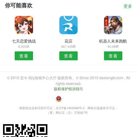
你可能喜欢
更多
七天恋爱挑战
花店
机器人未来跑酷
8.50GB
667.40MB
60.8MB
查看
查看
查看
© 2010 至今 92y游戏中心大厅 版权所有。© Since 2010 daxiongtv.com . All
rights reserved.
版权保护投诉指引
・
增值电信业务经营许可证：京ICP备19043480号-2
网络出版服务许可证：
（署）网出证（京）字第827号