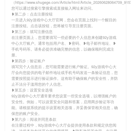
（https://www.shugege.com/Article/html/Article_20260628064709_9
您可以通过搜索引擎搜索或直接输入网址来访问。
❥第二步：点击注册按钮
一旦进入92y游戏中心大厅官网，您会在页面上找到一个醒目的
注册按钮。点击该按钮，您将被引导至注册页面。
❥第三步：填写注册信息
在注册页面上，您需要填写一些必要的个人信息来创建92y游戏
中心大厅账户。通常包括用户名、❥密码、❥电子邮件地址、❥
手机号码等。请务必提供准确完整的信息，以确保顺利完成注
册。
❥第四步：验证账户
填写完个人信息后，您可能需要进行账户验证。92y游戏中心大
厅会向您提供的电子邮件地址或手机号码发送一条验证信息，您
需要按照提示进行验证操作。这有助于确保账户的安全性，并防
止不法分子滥用您的个人信息。
❥第五步：设置安全选项
92y游戏中心大厅通常要求您设置一些安全选项，以增强账户的
安全性。例如，可以设置安全问题和答案，启用两步验证等功
能。请根据系统的提示设置相关选项，并妥善保管相关信息，确
保您的账户安全。
❥第六步：阅读并同意条款
在注册过程中，92y游戏中心大厅会提供使用条款和规定供您阅
读。这些条款包括平台的使用规范、❥隐私政策等内容。在注册