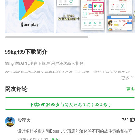
99hg499下载简介
99hg499
APP,现在下载,新用户还送新人礼包.
99hg499是一款经典的传奇玩法类角色手机游戏，游戏中超高的爆发伤
更多
害，多种经典的玩法等你挑战，经典的战法道三种职业供玩家选择，高精
度还原传奇，给你带来10年前的体验，让你体验到更刺激的玩法模式。
网友评论
更多
99hg499软件特色
下载99hg499参与网友评论互动 ( 320 条 )
1,更专业的司机：一千余名司机，平均驾龄10年以上，平均驾驶里程为70
万公里以上，具备优秀的服务意识和文明的驾驶习惯。
殷滢天
750
2,“经典练习”、“强化训练”、“模拟考场”中答错的题目自动进入“错题集”，
每道题都有详细的解题分析说明；
设计多样的敌人和Boss，让玩家能够体验不同的战斗策略和技巧
3,设在置里添加不折叠输入法；
2026-08-09 06:02
推荐