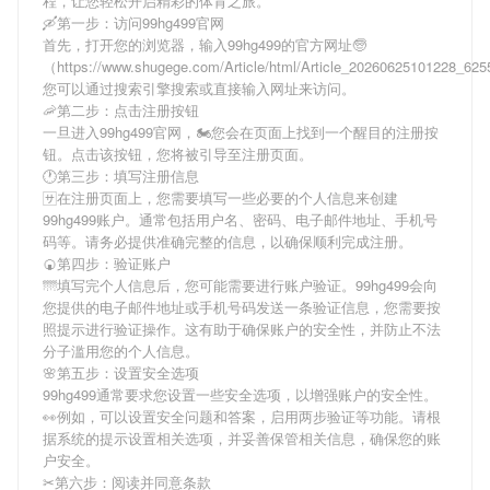
程，让您轻松开启精彩的体育之旅。
🛶第一步：访问99hg499官网
首先，打开您的浏览器，输入
99hg499
的官方网址🧓
（https://www.shugege.com/Article/html/Article_20260625101228_6
您可以通过搜索引擎搜索或直接输入网址来访问。
🦐第二步：点击注册按钮
一旦进入
99hg499
官网，🏍您会在页面上找到一个醒目的注册按
钮。点击该按钮，您将被引导至注册页面。
🕐第三步：填写注册信息
🈂在注册页面上，您需要填写一些必要的个人信息来创建
99hg499
账户。通常包括用户名、密码、电子邮件地址、手机号
码等。请务必提供准确完整的信息，以确保顺利完成注册。
🍘第四步：验证账户
🌁填写完个人信息后，您可能需要进行账户验证。
99hg499
会向
您提供的电子邮件地址或手机号码发送一条验证信息，您需要按
照提示进行验证操作。这有助于确保账户的安全性，并防止不法
分子滥用您的个人信息。
🌸第五步：设置安全选项
99hg499
通常要求您设置一些安全选项，以增强账户的安全性。
👀例如，可以设置安全问题和答案，启用两步验证等功能。请根
据系统的提示设置相关选项，并妥善保管相关信息，确保您的账
户安全。
✂第六步：阅读并同意条款