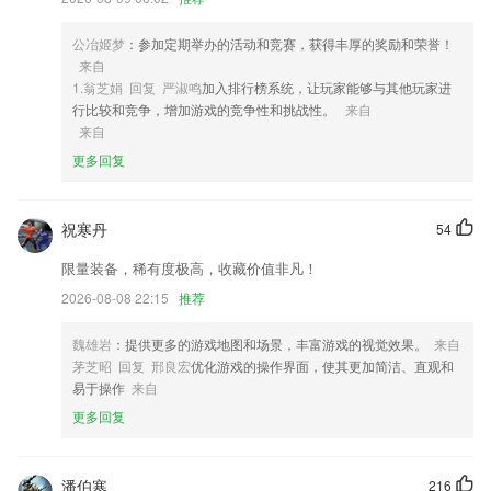
4,美国专业播音员录音，沉浸纯正的语言环境。
公冶姬梦
：参加定期举办的活动和竞赛，获得丰厚的奖励和荣誉！
5,【正装精美】
来自
6,经营指标统计：入住率/续租率/退租率/利润率，实时统计，经营数据一
1.翁芝娟 回复 严淑鸣
加入排行榜系统，让玩家能够与其他玩家进
目了然。
行比较和竞争，增加游戏的竞争性和挑战性。
来自
来自
99hg499软件优势
更多回复
1.配音秀：提供原声听力材料的配音，秀出你的发音；
2.给用户的学习带来非常优质的服务，让2265用户轻松入门C语言。
祝寒丹
54
3.照相录音、随意标注、提取文字、异形面积、重生成，实用强大
限量装备，稀有度极高，收藏价值非凡！
4.支持离线使用
2026-08-08 22:15
推荐
5.主要就是为大家带来很多的物理相关内容，随时打开手机就可以在线学
习
魏雄岩
：提供更多的游戏地图和场景，丰富游戏的视觉效果。
来自
茅芝昭 回复 邢良宏
优化游戏的操作界面，使其更加简洁、直观和
6.免费为学校2265开通高兆数的宽带专线网络，解决学校的教学及办公的
易于操作
来自
网络使用难题，为学校的信息华教学的建设奠定坚实的基础
更多回复
99hg499更新了什么?
分享你的小程序二维码给客户，客户可以查看到你所有的产品啦。
潘伯寒
216