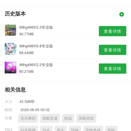
历史版本
99hg499V3.3专业版
查看详情
90.77MB
99hg499V9.8专业版
查看详情
88.44MB
99hg499V2.2专业版
查看详情
80.21MB
相关信息
大小
43.59MB
时间
2026-08-09 06:02
分类
音乐舞蹈
跑酷竞速
枪战
策略游戏
TAG
扑克棋牌
沙盒
逃生
惊悚
宠物养成
冒险