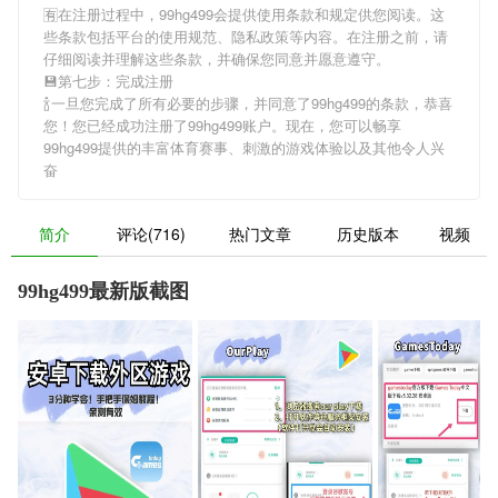
🈶在注册过程中，
99hg499
会提供使用条款和规定供您阅读。这
些条款包括平台的使用规范、隐私政策等内容。在注册之前，请
仔细阅读并理解这些条款，并确保您同意并愿意遵守。
💾第七步：完成注册
🍾一旦您完成了所有必要的步骤，并同意了
99hg499
的条款，恭喜
您！您已经成功注册了99hg499账户。现在，您可以畅享
99hg499
提供的丰富体育赛事、刺激的游戏体验以及其他令人兴
奋
简介
评论(716)
热门文章
历史版本
视频
99hg499最新版截图