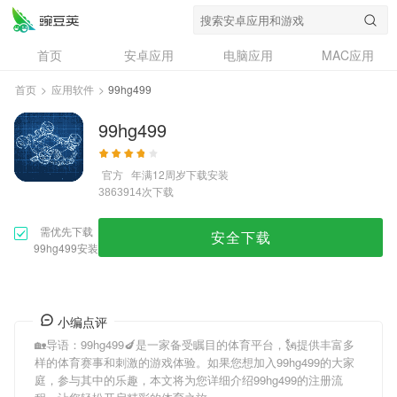
首页
安卓应用
电脑应用
MAC应用
资讯
专题
设计奖
创意应用
首页
>
应用软件
>
99hg499
问答
99hg499
官方
年满12周岁
下载安装
次下载
3863914
需优先下载
安全下载
99hg499安装
小编点评
🏡导语：
99hg499
🍆是一家备受瞩目的体育平台，🗽提供丰富多
样的体育赛事和刺激的游戏体验。如果您想加入
99hg499
的大家
庭，参与其中的乐趣，本文将为您详细介绍
99hg499
的注册流