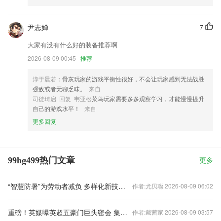
尹志婵
7
大家有没有什么好的装备推荐啊
2026-08-09 00:45
推荐
淳于晨若
：骨灰玩家的游戏平衡性很好，不会让玩家感到无法战胜
强敌或者无聊乏味。
来自
司徒琦启 回复 韦亚松
菜鸟玩家需要多多观察学习，才能慢慢提升
自己的游戏水平！
来自
更多回复
99hg499热门文章
更多
“智慧防暑”为劳动者减负 多样化新技术、新装备守护群众生产生活
作者:尤贝聪 2026-08-09 06:02
重磅！英媒曝英超五豪门巨头密会 集体放弃欧冠
作者:戴茜家 2026-08-09 03:57