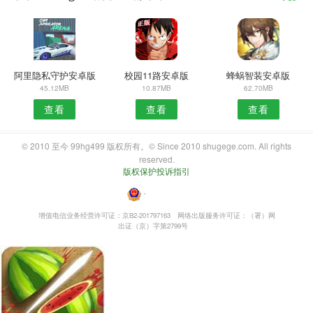
阿里隐私守护安卓版
校园11路安卓版
蜂蜗智装安卓版
45.12MB
10.87MB
62.70MB
查看
查看
查看
© 2010 至今 99hg499 版权所有。© Since 2010 shugege.com. All rights
reserved.
版权保护投诉指引
・
增值电信业务经营许可证：京B2-201797163
网络出版服务许可证：（署）网
出证（京）字第2799号