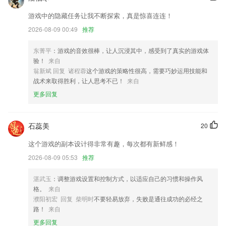
书店功能升级。
游戏中的隐藏任务让我不断探索，真是惊喜连连！
意见反馈优化
2026-08-09 00:49
推荐
优化：增加未保存步骤提示
更新界面；
东菁平
：游戏的音效很棒，让人沉浸其中，感受到了真实的游戏体
验！
来自
提升稳定性，修复已知问题。
翁新斌 回复 诸程蓉
这个游戏的策略性很高，需要巧妙运用技能和
联系我们
战术来取得胜利，让人思考不已！
来自
以上就是99hg499的介绍，如果您喜欢这款软件，您可以到应用商店进行
更多回复
打分评论，说出您的使用经历，以帮助我们更好的对产品进行优化修改。
石蕊美
20
这个游戏的副本设计得非常有趣，每次都有新鲜感！
2026-08-09 05:53
推荐
湛武玉
：调整游戏设置和控制方式，以适应自己的习惯和操作风
格。
来自
濮阳初宏 回复 柴明时
不要轻易放弃，失败是通往成功的必经之
路！
来自
更多回复