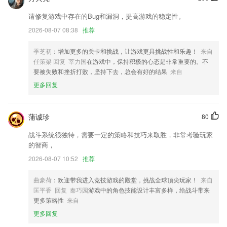
优化凌晨房提示方式和日期选择。
请修复游戏中存在的Bug和漏洞，提高游戏的稳定性。
成长值连连看，认真加冕；
2026-08-07 08:38
推荐
全新书城视觉冲击
季芝初
：增加更多的关卡和挑战，让游戏更具挑战性和乐趣！
来自
增加榜单功能
任策梁 回复 莘力国
在游戏中，保持积极的心态是非常重要的。不
联系我们
要被失败和挫折打败，坚持下去，总会有好的结果
来自
以上就是游戏空间官方版的介绍，如果您喜欢这款软件，您可以到应用商
更多回复
店进行打分评论，说出您的使用经历，以帮助我们更好的对产品进行优化
修改。
蒲诚珍
80
战斗系统很独特，需要一定的策略和技巧来取胜，非常考验玩家
的智商，
2026-08-07 10:52
推荐
曲豪荷
：欢迎带我进入竞技游戏的殿堂，挑战全球顶尖玩家！
来自
匡平香 回复 秦巧园
游戏中的角色技能设计丰富多样，给战斗带来
更多策略性
来自
更多回复