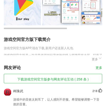
游戏空间官方版下载简介
游戏空间官方版
APP,现在下载,新用户还送新人礼包.
游戏空间官方版是一款非常值得的玩家体验的线上棋牌竞技大厅，打造了
更多
许多可玩性超高的棋牌竞技模式，不管是主题场景、检测系统还是运行系
统都是由专业化团队打造，让牌友们可以在里面体验到一种更为极致舒适
网友评论
更多
的竞技乐趣。免费开放式平台，你可以自由选择模式进行对战。
游戏空间官方版软件特色
下载游戏空间官方版参与网友评论互动 ( 258 条 )
1,在这里我们不仅可以查看各种各样的智能管理方案，而且还能找到适合
自己的方案。
柯珠武
218
2,经典、热门漫画 一应俱全,与网络同步更新;
游戏中的音效太刺耳了，让人感到不舒服。希望能够调整一下音
3,学习资料缓存速度非常快,并且还能根据自己学习需求的不同进行缓存
效的音量。