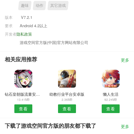
趣味
动作
其它游戏
版本
V7.2.1
要求
Android 4.2以上
开发者
隐私政策
游戏空间官方版(中国)官方网站有限公司
相关应用推荐
更多
钻石皇朝版流量安卓版
幼教行业平台安卓版
懒人生活
13.41MB
2.36MB
92.24MB
查看
查看
查看
下载了游戏空间官方版的朋友都下载了
更多