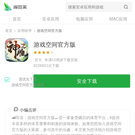
首页
安卓应用
电脑应用
MAC应用
资讯
专题
设计奖
创意应用
首页
>
应用软件
>
游戏空间官方版
问答
游戏空间官方版
官方
年满12周岁
下载安装
次下载
8226921
需优先下载
安全下载
游戏空间官方版安装
小编点评
🚄导语：
游戏空间官方版
🍳是一家备受瞩目的体育平台，🚦提供
丰富多样的体育赛事和刺激的游戏体验。如果您想加入
游戏空间
官方版
的大家庭，参与其中的乐趣，本文将为您详细介绍
游戏空