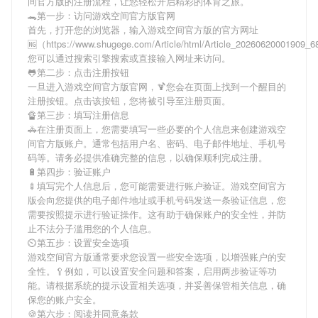
间官方版
的注册流程，让您轻松开启精彩的体育之旅。
🐊第一步：访问游戏空间官方版官网
首先，打开您的浏览器，输入
游戏空间官方版
的官方网址
🆖（https://www.shugege.com/Article/html/Article_20260620001909
您可以通过搜索引擎搜索或直接输入网址来访问。
🐸第二步：点击注册按钮
一旦进入
游戏空间官方版
官网，🍹您会在页面上找到一个醒目的
注册按钮。点击该按钮，您将被引导至注册页面。
🔏第三步：填写注册信息
🚓在注册页面上，您需要填写一些必要的个人信息来创建
游戏空
间官方版
账户。通常包括用户名、密码、电子邮件地址、手机号
码等。请务必提供准确完整的信息，以确保顺利完成注册。
🔋第四步：验证账户
🍢填写完个人信息后，您可能需要进行账户验证。
游戏空间官方
版
会向您提供的电子邮件地址或手机号码发送一条验证信息，您
需要按照提示进行验证操作。这有助于确保账户的安全性，并防
止不法分子滥用您的个人信息。
⏲第五步：设置安全选项
游戏空间官方版
通常要求您设置一些安全选项，以增强账户的安
全性。🥄例如，可以设置安全问题和答案，启用两步验证等功
能。请根据系统的提示设置相关选项，并妥善保管相关信息，确
保您的账户安全。
🍪第六步：阅读并同意条款