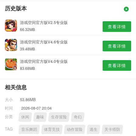
历史版本
游戏空间官方版V2.5专业版
查看详情
66.32MB
游戏空间官方版V4.6专业版
查看详情
39.48MB
游戏空间官方版V4.0专业版
查看详情
83.68MB
相关信息
大小
53.86MB
时间
2026-08-07 20:04
分类
休闲
趣味
生存冒险
奇幻
TAG
音乐舞蹈
体育竞技
动作冒险
逃生
关卡塔防