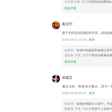
华永翠 回复 史忠固
有时候会遇到b
联系我们
更多回复
以上就是币游电子平台的介绍，如果您喜
帮助我们更好的对产品进行优化修改。
奚仪宇
善于利用游戏地图和环境，获得战
2026-08-07 23:34
推荐
邰承涛
：游戏中的挑战和难度让我
裘妮群 回复 管琼环
骨灰玩家极具
更多回复
胡凝莎
魔法法杖，释放强大魔法，毁灭一
2026-08-08 04:40
推荐
柳琰雪
：游戏的地图大小适中，不
甄建唯 回复 封欢伊
添加个人化的