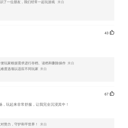
结识了一位朋友，我们经常一起玩游戏
来自
实时动向。宝宝更安全，家长更放心
无压力
43
闻
发展。
方便玩家根据需求进行存档、读档和删除操作
来自
种检索方式，实用性强。
戏难度选项以适应不同玩家
来自
能，邮寄下单更便捷
67
畅，玩起来非常舒服，让我完全沉浸其中！
；
字段，用以作为报价参考
敌对势力，守护和平世界！
来自