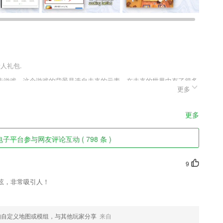
新人礼包.
击游戏，这个游戏的背景是选自未来的元素，在未来的世界中有了很多
更多
因为机器人太多，导致了机器人慢慢有了自己的思想，他们把人类的世
更多
个环节，减少企业商品无序流动，降低企业物流成本。
子平台参与网友评论互动 ( 798 条 )
智能推荐。
都给省掉了，说不定会收获一些“惊喜”
9
：去水印、视频尺寸任意剪裁、视频转Gif动图、视频旋转、快慢放、视
弦，非常吸引人！
、增加音乐等功能。
的跨服pk手游，三千名将任你派遣，计谋决胜千里，画风炫酷精致，剧情
，欢迎感兴趣的朋友来下载体验！
如自定义地图或模组，与其他玩家分享
来自