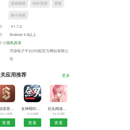
游戏辅助
动作竞技
冒险
格斗街机
本
V1.7.2
求
Android 4.6以上
发者
隐私政策
币游电子平台(中国)官方网站有限公
司
相关应用推荐
更多
微信语音播报安卓版
女神萌印相机APP
石头阅读浏览器安卓版
29.15MB
16.63MB
39.97MB
查看
查看
查看