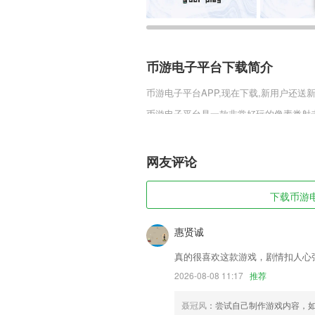
币游电子平台下载简介
币游电子平台
APP,现在下载,新用户还送
币游电子平台是一款非常好玩的像素类射
的机器人，科技也是非常的发达，但就是
界占领了，人类只能慢慢的防守了。
网友评论
币游电子平台软件特色
1,打通存储与运输，优化物流供应链各
下载币游电
2,软件实时更新，最新最热门的原厂小说
3,自动识别照片内容，连挑选模板的功夫
惠贤诚
4,同时可以对视频进行编辑，功能包含了
真的很喜欢这款游戏，剧情扣人心
频压缩、视频分割、片段组合、添加文字
2026-08-08 11:17
推荐
5,365体育官网入口是一款极具策略性
恢弘写实，全球同服，随时随时想战就战
聂冠风
：尝试自己制作游戏内容，