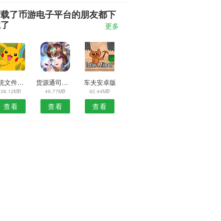
下载了币游电子平台的朋友都下
载了
更多
系统文件管理器APP
货源通司机版
车夫安卓版
38.12MB
49.77MB
92.44MB
查看
查看
查看