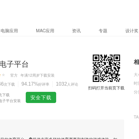
电脑应用
MAC应用
资讯
专题
设计奖
电子平台
大
官方
年满12周岁
下载安装
时
46
次下载
94.17%
好评率
1032
人评论
扫码打开当前页下载
分
先下载
安全下载
电子平台安装
T