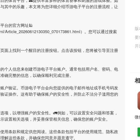
瞩目的体育平台，🏯提供丰富多样的体育赛事和刺激的游戏体验。如
参与其中的乐趣，本文将为您详细介绍
币游电子平台
的注册流程，让
子平台
的官方网址🕌
版
e/html/Article_20260612130350_070173861.html）。您可以通过搜索
要
开
在页面上找到一个醒目的注册按钮。点击该按钮，您将被引导至注册
要的个人信息来创建
币游电子平台
账户。通常包括用户名、密码、电
供准确完整的信息，以确保顺利完成注册。
行账户验证。
币游电子平台
会向您提供的电子邮件地址或手机号码发
行验证操作。这有助于确保账户的安全性，并防止不法分子滥用您的
选项，以增强账户的安全性。🚛例如，可以设置安全问题和答案，
提示设置相关选项，并妥善保管相关信息，确保您的账户安全。
供使用条款和规定供您阅读。这些条款包括平台的使用规范、隐私政
并理解这些条款，并确保您同意并愿意遵守。