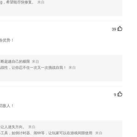
ug，希望能尽快修复。
来自
欢这款软件，您可以到应用商店进行打分评论，说出您的使用经历，以
39
略优势！
不断超越自己的极限
来自
挑战性，让你忍不住一次又一次挑战自我！
来自
9
切敌人！
会让人迷失方向。
来自
小工具，如倒计时器、闹钟等，让玩家可以在游戏间隙使用
来自