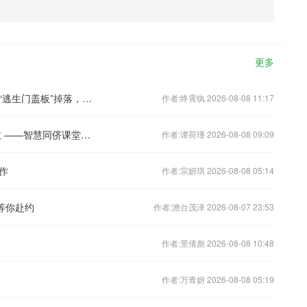
更多
演习第一天就出糗！台媒：坦克行驶中“逃生门盖板”掉落，台军慌忙认错
作者:终霄纨 2026-08-08 11:17
宝叶同侪 跨越万里给边疆数百学生送教 ——智慧同侪课堂再次走进新疆叶城二中
作者:谭荷瑾 2026-08-08 09:09
作
作者:宗妍琪 2026-08-08 05:14
等你赴约
作者:澹台茂泽 2026-08-07 23:53
作者:景倩彪 2026-08-08 10:48
作者:万青妍 2026-08-08 05:19