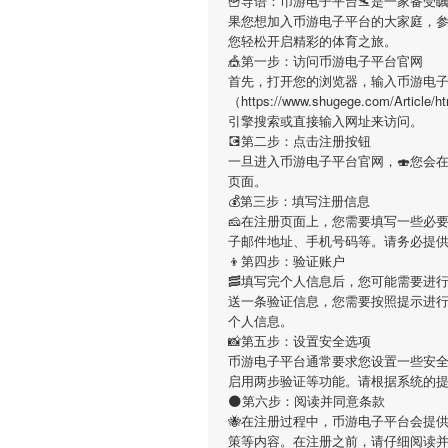
🍟导语：
币游电子平台
🛬是一家备受
果您想加入
币游电子平台
的大家庭，
您轻松开启精彩的体育之旅。
🎪第一步：访问币游电子平台官网
首先，打开您的浏览器，输入
币游电
（https://www.shugege.com/Articl
引擎搜索或直接输入网址来访问。
💽第二步：点击注册按钮
一旦进入
币游电子平台
官网，🍣您会
页面。
💰第三步：填写注册信息
🧀在注册页面上，您需要填写一些必
子邮件地址、手机号码等。请务必提
👦第四步：验证账户
🥓填写完个人信息后，您可能需要进
送一条验证信息，您需要按照提示进
个人信息。
📸第五步：设置安全选项
币游电子平台
通常要求您设置一些安全
启用两步验证等功能。请根据系统的
🌑第六步：阅读并同意条款
🐝在注册过程中，
币游电子平台
会提
策等内容。在注册之前，请仔细阅读