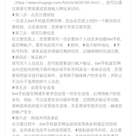
（https://www.shugege.com/Article/9035183.html）。您可以通
过搜索引擎搜索或直接输入网址来访问。
❥第二步：点击注册按钮
一旦进入ibet手机版官网官网，您会在页面上找到一个醒目的注
册按钮。点击该按钮，您将被引导至注册页面。
❥第三步：填写注册信息
在注册页面上，您需要填写一些必要的个人信息来创建ibet手机
版官网账户。通常包括用户名、❥密码、❥电子邮件地址、❥手
机号码等。请务必提供准确完整的信息，以确保顺利完成注册。
❥第四步：验证账户
填写完个人信息后，您可能需要进行账户验证。ibet手机版官网
会向您提供的电子邮件地址或手机号码发送一条验证信息，您需
要按照提示进行验证操作。这有助于确保账户的安全性，并防止
不法分子滥用您的个人信息。
❥第五步：设置安全选项
ibet手机版官网通常要求您设置一些安全选项，以增强账户的安
全性。例如，可以设置安全问题和答案，启用两步验证等功能。
请根据系统的提示设置相关选项，并妥善保管相关信息，确保您
的账户安全。
❥第六步：阅读并同意条款
在注册过程中，ibet手机版官网会提供使用条款和规定供您阅
读。这些条款包括平台的使用规范、❥隐私政策等内容。在注册
之前，请仔细阅读并理解这些条款，并确保您同意并愿意遵守。