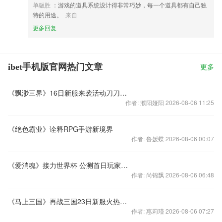
单融胜
：游戏的道具系统设计得非常巧妙，每一个道具都有自己独
特的用途。
来自
更多回复
ibet手机版官网热门文章
更多
《飘渺三界》16日新服来袭活动刀刀有惊喜
作者: 濮阳娅阳 2026-08-06 11:25
《绝色霸业》诠释RPG手游新境界
作者: 鲁媛蝶 2026-08-06 00:07
《爱消魂》接力世界杯 公测首日玩家爆服！
作者: 尚锦飘 2026-08-06 06:48
《马上三国》再战三国23日新服火热开启
作者: 惠莉瑾 2026-08-06 07:27