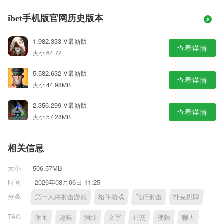
ibet手机版官网历史版本
1.982.333 V最新版
查看详情
大小 64.72
5.582.632 V最新版
查看详情
大小 44.98MB
2.356.299 V最新版
查看详情
大小 57.28MB
相关信息
大小
506.57MB
时间
2026年08月06日 11:25
分类
第一人称射击游戏
格斗游戏
飞行射击
扑克棋牌
TAG
休闲
趣味
消除
文字
社交
视频
聊天