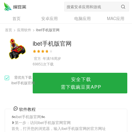
ibet手机版官网
首页
安卓应用
电脑应用
MAC应用
资讯
专题
设计奖
创意应用
首页
>
应用软件
>
ibet手机版官网
问答
ibet手机版官网
官方
年满16周岁
次下载
69851
需优先下载
安全下载
ibet手机版官网
需下载豌豆荚APP
软件教程
🏍ibet手机版官网🏍
❥第一步：访问ibet手机版官网官网
首先，打开您的浏览器，输入ibet手机版官网的官方网址