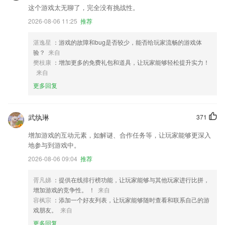
这个游戏太无聊了，完全没有挑战性。
2026-08-06 11:25
推荐
湛逸星
：游戏的故障和bug是否较少，能否给玩家流畅的游戏体
验？
来自
樊枝康
：增加更多的免费礼包和道具，让玩家能够轻松提升实力！
来自
更多回复
武纨琳
371
增加游戏的互动元素，如解谜、合作任务等，让玩家能够更深入
地参与到游戏中。
2026-08-06 09:04
推荐
胥凡娣
：提供在线排行榜功能，让玩家能够与其他玩家进行比拼，
增加游戏的竞争性。 ！
来自
容枫宗
：添加一个好友列表，让玩家能够随时查看和联系自己的游
戏朋友。
来自
更多回复