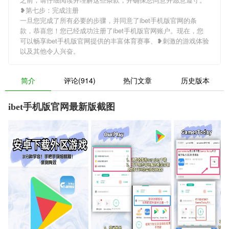
❥第七步：完成注册
一旦您完成了所有必要的步骤，并同意了ibet手机版官网的条
款，恭喜您！您已经成功注册了ibet手机版官网账户。现在，您
可以畅享ibet手机版官网提供的丰富体育赛事、❥刺激的游戏体验
以及其他令人兴奋。
简介
评论(914)
热门文章
历史版本
ibet手机版官网最新版截图