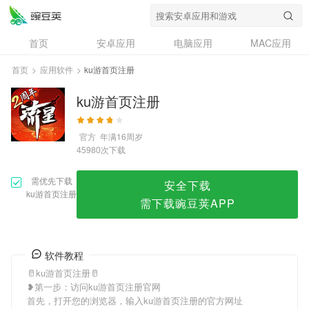
ku游首页注册
首页
安卓应用
电脑应用
MAC应用
资讯
专题
设计奖
创意应用
首页
>
应用软件
>
ku游首页注册
问答
ku游首页注册
官方
年满16周岁
次下载
45980
需优先下载
安全下载
ku游首页注册
需下载豌豆荚APP
软件教程
🥛ku游首页注册🥛
❥第一步：访问ku游首页注册官网
首先，打开您的浏览器，输入ku游首页注册的官方网址