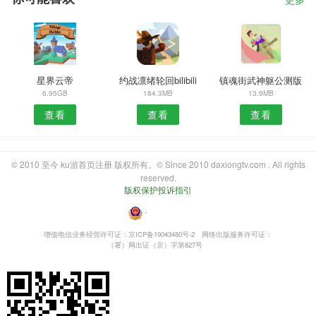
更多
星界云帝
约战凛绪轮回bilibili
镇魂街武神躯公测版
6.95GB
184.3MB
13.9MB
查看
查看
查看
© 2010 至今 ku游首页注册 版权所有。© Since 2010 daxiongtv.com . All rights
reserved.
版权保护投诉指引
・
增值电信业务经营许可证：京ICP备19043480号-2
网络出版服务许可证：
（署）网出证（京）字第827号