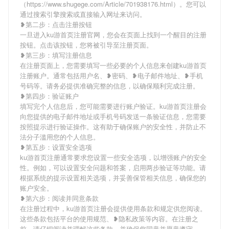
（https://www.shugege.com/Article/701938176.html）。您可以
通过搜索引擎搜索或直接输入网址来访问。
❥第二步：点击注册按钮
一旦进入ku游首页注册官网，您会在页面上找到一个醒目的注册
按钮。点击该按钮，您将被引导至注册页面。
❥第三步：填写注册信息
在注册页面上，您需要填写一些必要的个人信息来创建ku游首页
注册账户。通常包括用户名、❥密码、❥电子邮件地址、❥手机
号码等。请务必提供准确完整的信息，以确保顺利完成注册。
❥第四步：验证账户
填写完个人信息后，您可能需要进行账户验证。ku游首页注册会
向您提供的电子邮件地址或手机号码发送一条验证信息，您需要
按照提示进行验证操作。这有助于确保账户的安全性，并防止不
法分子滥用您的个人信息。
❥第五步：设置安全选项
ku游首页注册通常要求您设置一些安全选项，以增强账户的安全
性。例如，可以设置安全问题和答案，启用两步验证等功能。请
根据系统的提示设置相关选项，并妥善保管相关信息，确保您的
账户安全。
❥第六步：阅读并同意条款
在注册过程中，ku游首页注册会提供使用条款和规定供您阅读。
这些条款包括平台的使用规范、❥隐私政策等内容。在注册之
前，请仔细阅读并理解这些条款，并确保您同意并愿意遵守。