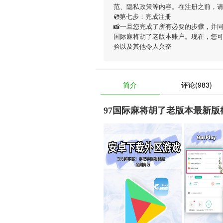
范、隐私政策等内容。在注册之前，
💿第七步：完成注册
📸一旦您完成了所有必要的步骤，并
国际麻将胡了老版本账户。现在，您
验以及其他令人兴奋
简介
评论(983)
97国际麻将胡了老版本最新版