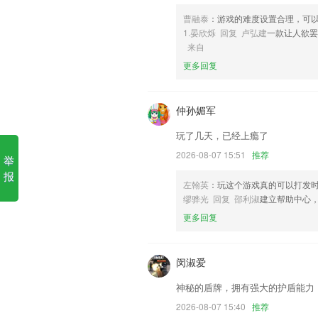
6,[服务]店铺项目随时设定,自由处理上下
曹融泰
：游戏的难度设置合理，可
97国际麻将胡了老版本软件优
1.晏欣烁 回复 卢弘建
一款让人欲
来自
1.支持文本、文档上传
更多回复
2.调节语句播放模式，在线即可浏览和查
3.·跟踪学生行为轨迹，统计学生校内动
仲孙媚军
力风险。
4.可全方面的呈现学习进度、测评考核、
玩了几天，已经上瘾了
5.，这是一个永久的完全免费的乐器调音
2026-08-07 15:51
推荐
举
6.·没有其它繁杂的内容与功能，2265
报
左翰英
：玩这个游戏真的可以打发
97国际麻将胡了老版本更新了
缪骅光 回复 邵利淑
建立帮助中心
更多回复
海报分享优化，重点更聚焦
新增：支持分屏
闵淑爱
车友圈支持发动态了，记录每个点滴变化
开放机型【realme x2】的双系统。
神秘的盾牌，拥有强大的护盾能力
乘客端和司机端测评问题更新。
2026-08-07 15:40
推荐