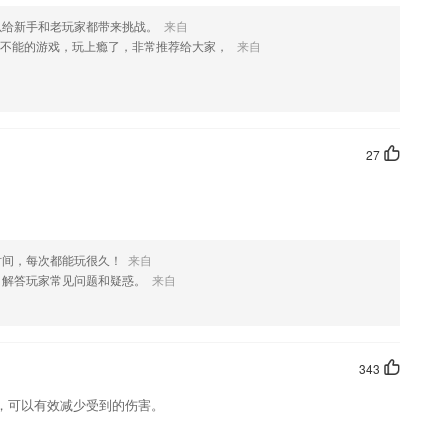
架
以给新手和老玩家都带来挑战。
来自
势
罢不能的游戏，玩上瘾了，非常推荐给大家，
来自
阅到播放的语句。
向，关注学生安全行为，预防校园群体性拥挤踩踏事件，减少遭遇校园暴
27
作业交流等一系列学习数据
器便于随时使用。
让孩子能专心、静心进入记忆状态
时间，每次都能玩很久！
来自
什么?
，解答玩家常见问题和疑惑。
来自
343
，可以有效减少受到的伤害。