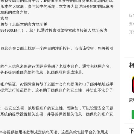
一家备受瞩目的体育平台，⛽️提供丰富多样的体育赛事和刺激的游戏
老版本
的大家庭，参与其中的乐趣，本文将为您详细介绍
97国际麻将
启精彩的体育之旅。
版
本官网
要
麻将胡了老版本
的官方网址🕷
Article/69991966.html）。您可以通过搜索引擎搜索或直接输入网址来访
开
，👱您会在页面上找到一个醒目的注册按钮。点击该按钮，您将被引
要的个人信息来创建
97国际麻将胡了老版本
账户。通常包括用户名、
请务必提供准确完整的信息，以确保顺利完成注册。
行账户验证。
97国际麻将胡了老版本
会向您提供的电子邮件地址或手
照提示进行验证操作。这有助于确保账户的安全性，并防止不法分子
一些安全选项，以增强账户的安全性。🈺例如，可以设置安全问题
据系统的提示设置相关选项，并妥善保管相关信息，确保您的账户安
下
本
会提供使用条款和规定供您阅读。这些条款包括平台的使用规