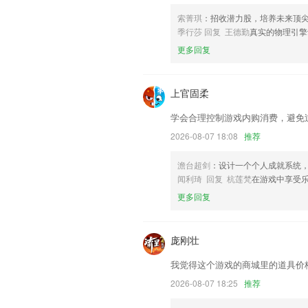
新增方言学习：方言学习方言翻译，支持
索菁琪
：招收潜力股，培养未来顶
言好帮手
季行莎 回复 王德勤
真实的物理引擎
联系我们
更多回复
以上就是97国际麻将胡了老版本的介绍
经历，以帮助我们更好的对产品进行优化
上官固柔
学会合理控制游戏内购消费，避免
2026-08-07 18:08
推荐
澹台超剑
：设计一个个人成就系统
闻利琦 回复 杭莲梵
在游戏中享受
更多回复
庞刚壮
我觉得这个游戏的商城里的道具价
2026-08-07 18:25
推荐