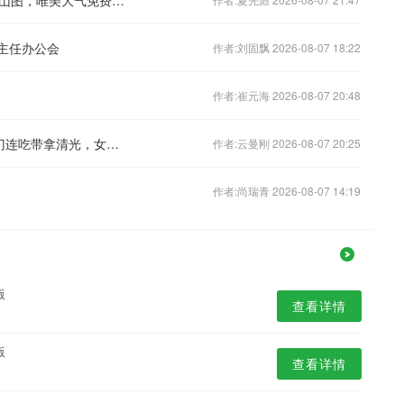
次主任办公会
作者:刘固飘 2026-08-07 18:22
作者:崔元海 2026-08-07 20:48
女子切5斤五花肉后进屋，邻居家狗进门连吃带拿清光，女子看空盘自我怀疑
作者:云曼刚 2026-08-07 20:25
作者:尚瑞青 2026-08-07 14:19
版
查看详情
版
查看详情