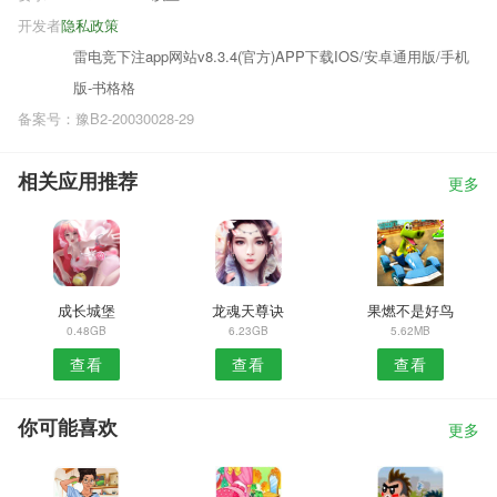
开发者
隐私政策
雷电竞下注app网站v8.3.4(官方)APP下载IOS/安卓通用版/手机
版-书格格
备案号：豫B2-20030028-29
相关应用推荐
更多
成长城堡
龙魂天尊诀
果燃不是好鸟
0.48GB
6.23GB
5.62MB
查看
查看
查看
你可能喜欢
更多