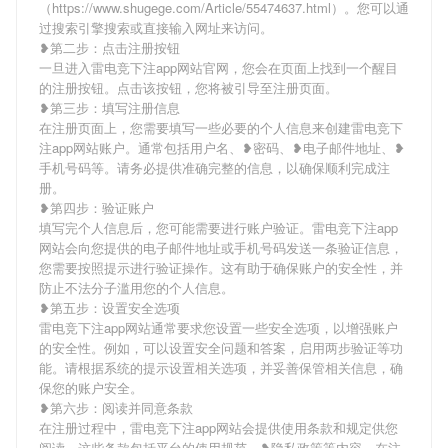
（https://www.shugege.com/Article/55474637.html）。您可以通
过搜索引擎搜索或直接输入网址来访问。
❥第二步：点击注册按钮
一旦进入雷电竞下注app网站官网，您会在页面上找到一个醒目
的注册按钮。点击该按钮，您将被引导至注册页面。
❥第三步：填写注册信息
在注册页面上，您需要填写一些必要的个人信息来创建雷电竞下
注app网站账户。通常包括用户名、❥密码、❥电子邮件地址、❥
手机号码等。请务必提供准确完整的信息，以确保顺利完成注
册。
❥第四步：验证账户
填写完个人信息后，您可能需要进行账户验证。雷电竞下注app
网站会向您提供的电子邮件地址或手机号码发送一条验证信息，
您需要按照提示进行验证操作。这有助于确保账户的安全性，并
防止不法分子滥用您的个人信息。
❥第五步：设置安全选项
雷电竞下注app网站通常要求您设置一些安全选项，以增强账户
的安全性。例如，可以设置安全问题和答案，启用两步验证等功
能。请根据系统的提示设置相关选项，并妥善保管相关信息，确
保您的账户安全。
❥第六步：阅读并同意条款
在注册过程中，雷电竞下注app网站会提供使用条款和规定供您
阅读。这些条款包括平台的使用规范、❥隐私政策等内容。在注