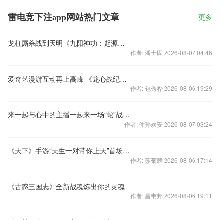
雷电竞下注app网站热门文章
更多
龙柱厮杀战到天明《九阳神功：起源》安卓内测1月开启
作者: 潘士固 2026-08-07 04:46
爱奇艺漫游互动再上高峰 《龙心战纪》同名手游曝光
作者: 包秀桦 2026-08-06 19:29
来一起与心中的主播一起来一场“蛇”战吧！
作者: 仲孙欢安 2026-08-07 03:24
《天下》手游“天生一对带你上天”首场学生玩家见面会即将登陆北京
作者: 苏菊腾 2026-08-06 17:14
《古惑三国志》全新战魂炼出你的灵魂
作者: 昌韦邦 2026-08-06 19:11