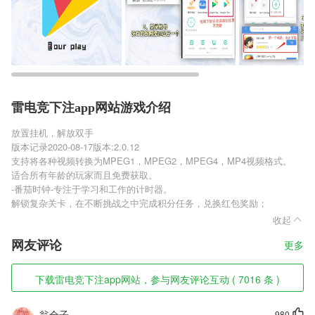
雷电竞下注app网站游戏介绍
放置挂机，解放双手
版本记录2020-08-17版本:2.0.12
支持将各种视频转换为MPEG1，MPEG2，MPEG4，MP4视频格式。
适合所有年龄的玩家而且免费获取。
-番茄时钟-专注于学习和工作的计时器。
解锁复杂关卡，在不断挑战之中完成积分任务，兑换红包奖励；
收起
网友评论
更多
下载雷电竞下注app网站，参与网友评论互动 ( 7016 条 )
翁全子
980