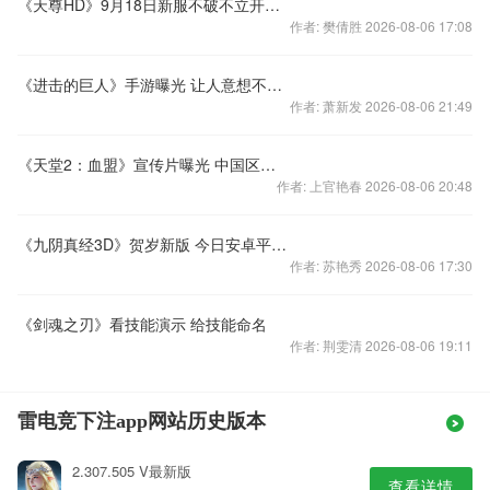
《天尊HD》9月18日新服不破不立开启送法宝
作者: 樊倩胜 2026-08-06 17:08
《进击的巨人》手游曝光 让人意想不到的游戏玩法
作者: 萧新发 2026-08-06 21:49
《天堂2：血盟》宣传片曝光 中国区唯一正版授权
作者: 上官艳春 2026-08-06 20:48
《九阴真经3D》贺岁新版 今日安卓平台缤纷登场
作者: 苏艳秀 2026-08-06 17:30
《剑魂之刃》看技能演示 给技能命名
作者: 荆雯清 2026-08-06 19:11
雷电竞下注app网站历史版本
2.307.505 V最新版
查看详情