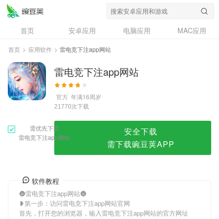
雷电竞下注app网站
首页
安卓应用
电脑应用
MAC应用
资讯
专题
设计奖
创意应用
首页
>
应用软件
>
雷电竞下注app网站
问答
雷电竞下注app网站
官方
年满16周岁
次下载
21770
需优先下载
安全下载
雷电竞下注app网站
需下载豌豆荚APP
软件教程
🌚雷电竞下注app网站🌚
❥第一步：访问雷电竞下注app网站官网
首先，打开您的浏览器，输入雷电竞下注app网站的官方网址