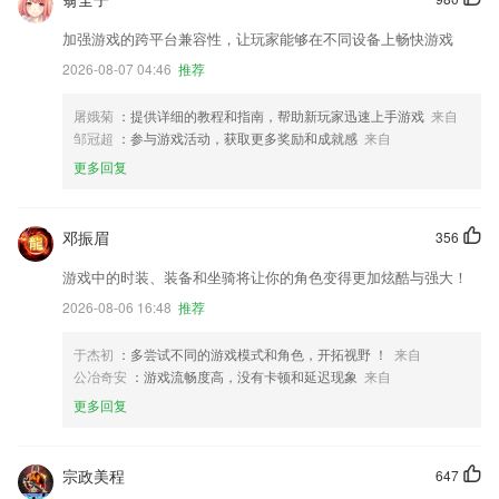
加强游戏的跨平台兼容性，让玩家能够在不同设备上畅快游戏
2026-08-07 04:46
推荐
屠娥菊
：提供详细的教程和指南，帮助新玩家迅速上手游戏
来自
邹冠超
：参与游戏活动，获取更多奖励和成就感
来自
更多回复
邓振眉
356
游戏中的时装、装备和坐骑将让你的角色变得更加炫酷与强大！
2026-08-06 16:48
推荐
于杰初
：多尝试不同的游戏模式和角色，开拓视野 ！
来自
公冶奇安
：游戏流畅度高，没有卡顿和延迟现象
来自
更多回复
宗政美程
647