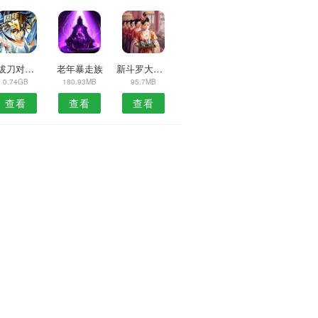
别拔刀对面是友军
老年暴走族
新斗罗大陆1.1.2.8
0.74GB
180.93MB
95.7MB
查看
查看
查看