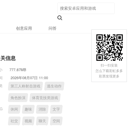
创意应用
问答
相关信息
扫一扫安装
小
777.87MB
怎么下载彩虹多多
彩票发现更多
间
2026年08月07日 11:00
类
第三人称射击游戏
逃生动作
角色扮演
体育竞技类游戏
AG
休闲
趣味
消除
文字
社交
视频
聊天
空间