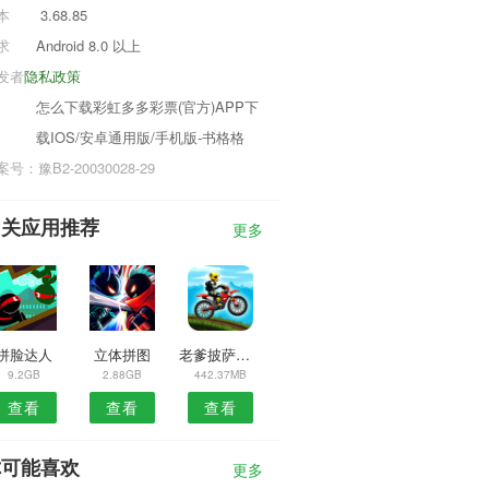
本
3.68.85
求
Android 8.0 以上
发者
隐私政策
怎么下载彩虹多多彩票(官方)APP下
载IOS/安卓通用版/手机版-书格格
号：豫B2-20030028-29
相关应用推荐
更多
拼脸达人
立体拼图
老爹披萨店中文版HD
9.2GB
2.88GB
442.37MB
查看
查看
查看
你可能喜欢
更多