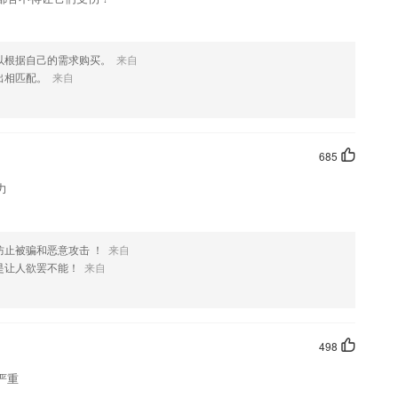
以根据自己的需求购买。
来自
出相匹配。
来自
685
力
止被骗和恶意攻击 ！
来自
是让人欲罢不能！
来自
498
严重