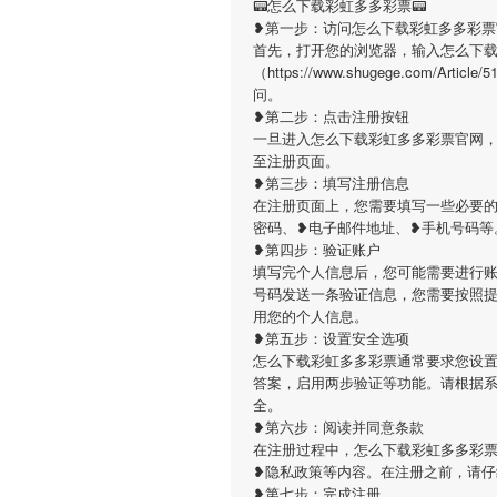
📟怎么下载彩虹多多彩票📟
❥第一步：访问怎么下载彩虹多多彩票
首先，打开您的浏览器，输入怎么下
（https://www.shugege.com/A
问。
❥第二步：点击注册按钮
一旦进入怎么下载彩虹多多彩票官网
至注册页面。
❥第三步：填写注册信息
在注册页面上，您需要填写一些必要
密码、❥电子邮件地址、❥手机号码等
❥第四步：验证账户
填写完个人信息后，您可能需要进行
号码发送一条验证信息，您需要按照
用您的个人信息。
❥第五步：设置安全选项
怎么下载彩虹多多彩票通常要求您设
答案，启用两步验证等功能。请根据
全。
❥第六步：阅读并同意条款
在注册过程中，怎么下载彩虹多多彩
❥隐私政策等内容。在注册之前，请
❥第七步：完成注册