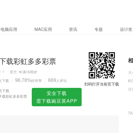
彩票
电脑应用
MAC应用
资讯
专题
设计奖
下载彩虹多多彩票
官方
年满16周岁
大
次下载
96.78%
好评率
669
人评论
时
扫码打开当前页下载
分
先下载
安全下载
下载彩虹多多彩票
需下载豌豆荚APP
T