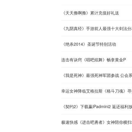
《天天撸啊撸》累计充值好礼送
《九阴真经》手游前人最强十大剑法分
《绝杀2014》圣诞节特别活动
连击有诀窍《唱吧炫舞》畅拿黄金P
《我是死神》最强死神军团参战 公会
幸运女神降临艾格拉斯《格斗刀魂》寻
《契约2》下载赢iPadmini2 返还福利
极速快感《进击吧勇者》女神陪你横扫