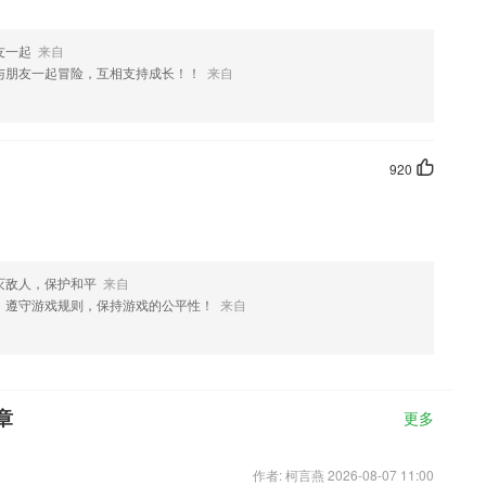
友一起
来自
与朋友一起冒险，互相支持成长！！
来自
920
灭敌人，保护和平
来自
，遵守游戏规则，保持游戏的公平性！
来自
章
更多
作者: 柯言燕 2026-08-07 11:00