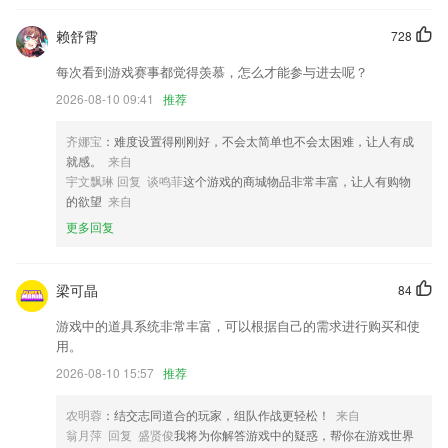
新增 SRT 协议支持。支持 SRT 推流及拉流。
赖舒霄
728
个人中心新增隐私管理；查看隐私政策和管理你的个性化推荐内容
每次看到游戏赛事都觉得羡慕，怎么才能参与进去呢？
改名备忘录记事
2026-08-10 09:41
推荐
个别手机录音时被吃字漏音的问题已解决!
齐娜宝
：难度设置得刚刚好，不会太简单也不会太困难，让人有成
优化UI界面布局；
就感。
来自
联系我们
宇文飘琳 回复 谈鸣菲
这个游戏的商城物品非常丰富，让人有购物
以上就是即时彩票app355下载的介绍，如果您喜欢这款软件，您可以到
的欲望
来自
应用商店进行打分评论，说出您的使用经历，以帮助我们更好的对产品进
更多回复
行优化修改。
梁可晶
84
游戏中的道具系统非常丰富，可以根据自己的需求进行购买和使
用。
2026-08-10 15:57
推荐
农明蓉
：结交志同道合的玩家，组队作战更轻松！
来自
翁月萍 回复 盛贤俊
我将为你解答游戏中的疑惑，帮你在游戏世界