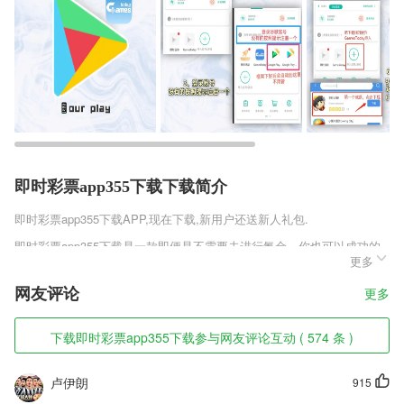
即时彩票app355下载下载简介
即时彩票app355下载
APP,现在下载,新用户还送新人礼包.
即时彩票app355下载是一款即便是不需要去进行氪金，你也可以成功的
更多
踏入到强者之路的鼎力之作，相信随着现在流水线一般的修真之作逐渐开
始呈现的时候，很多伙伴们感觉到有一些失望，但是这部作品一定会让你
网友评论
更多
感受到一些不一样的惊喜。
即时彩票app355下载软件特色
下载即时彩票app355下载参与网友评论互动 ( 574 条 )
1,以后识别文字就会非常的轻松、快速了，满足用户的识别需求；
卢伊朗
915
2,双重认证：可选开通双重认证功能。启用后，指纹或NFC卡开锁需要输