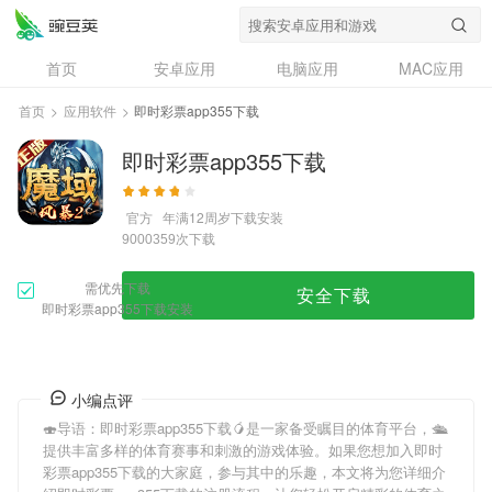
首页
安卓应用
电脑应用
MAC应用
资讯
专题
设计奖
创意应用
首页
>
应用软件
>
即时彩票app355下载
问答
即时彩票app355下载
官方
年满12周岁
下载安装
次下载
9000359
需优先下载
安全下载
即时彩票app355下载安装
小编点评
🍣导语：
即时彩票app355下载
🥭是一家备受瞩目的体育平台，🛳
提供丰富多样的体育赛事和刺激的游戏体验。如果您想加入
即时
彩票app355下载
的大家庭，参与其中的乐趣，本文将为您详细介