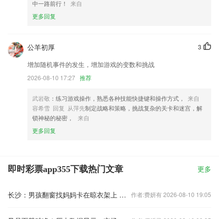
中一路前行！
来自
更多回复
公羊初厚
3
增加随机事件的发生，增加游戏的变数和挑战
2026-08-10 17:27
推荐
武岩敬
：练习游戏操作，熟悉各种技能快捷键和操作方式，
来自
容希雪 回复 从萍先
制定战略和策略，挑战复杂的关卡和迷宫，解
锁神秘的秘密，
来自
更多回复
即时彩票app355下载热门文章
更多
长沙：男孩翻窗找妈妈卡在晾衣架上 好心人高空托举救娃
作者:费妍有 2026-08-10 19:05