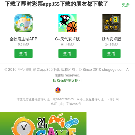
下载了即时彩票app355下载的朋友都下载了
更多
金蚁店主端APP
C+天气安卓版
赶淘安卓版
5.61MB
61.44MB
24.39MB
查看
查看
查看
© 2010 至今 即时彩票app355下载 版权所有。© Since 2010 shugege.com. All
rights reserved.
版权保护投诉指引
・
增值电信业务经营许可证：京B2-201797163
网络出版服务许可证：（署）网
出证（京）字第2799号