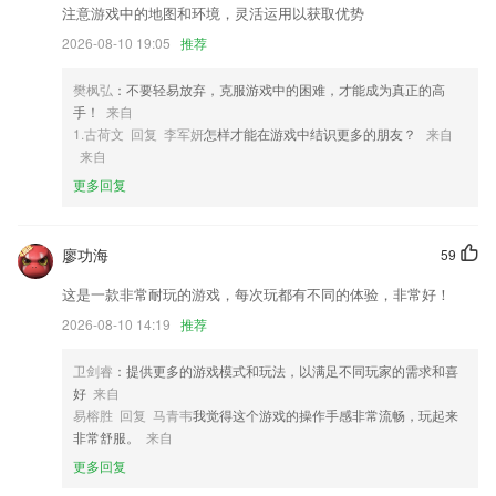
入认证码。
注意游戏中的地图和环境，灵活运用以获取优势
3,各种日语学习方法的讲解，从背单词开始，不断闯关深入学习
2026-08-10 19:05
推荐
4,保险行业大咖讲师签单经验分享，让你的销售不走弯路
樊枫弘
：不要轻易放弃，克服游戏中的困难，才能成为真正的高
5,广受好评的算法,为你推荐你感兴趣的影视,比你更懂你
手！
来自
6,同城交友功能，罗山的百姓也可以上传自己的照片，进行到同城交友平
1.古荷文 回复 李军妍
怎样才能在游戏中结识更多的朋友？
来自
台里面找到自己喜欢的朋友。
来自
更多回复
即时彩票app355下载软件优势
1.如何拥有诗意的品质生活？从瑜伽、美妆、声音、早教、摄影、收纳等
各个生活技能提升你的生活能力，让你重获生活的乐趣。
廖功海
59
2.可评价教练，让学车轻松愉快
这是一款非常耐玩的游戏，每次玩都有不同的体验，非常好！
3.健康模式，护视力、养习惯，贴心健康距离提示，培养良好学习习惯；
2026-08-10 14:19
推荐
4.享受到最佳的学习信息，针对最全的教学信息及时的在线查看和了解
卫剑睿
：提供更多的游戏模式和玩法，以满足不同玩家的需求和喜
5.支持对视频、文档等多类课件统一管理
好
来自
易榕胜 回复 马青韦
我觉得这个游戏的操作手感非常流畅，玩起来
6..为大家准备的特别优质的平台，您和身边的人都能使用；
非常舒服。
来自
即时彩票app355下载更新了什么?
更多回复
优化了拍字朗读功能