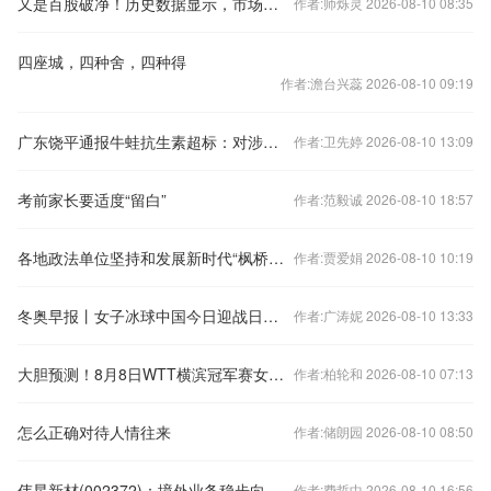
又是百股破净！历史数据显示，市场底已越来越近
作者:师烁灵 2026-08-10 08:35
四座城，四种舍，四种得
作者:澹台兴蕊 2026-08-10 09:19
广东饶平通报牛蛙抗生素超标：对涉事产品进行封存并抽样送检
作者:卫先婷 2026-08-10 13:09
考前家长要适度“留白”
作者:范毅诚 2026-08-10 18:57
各地政法单位坚持和发展新时代“枫桥经验”
作者:贾爱娟 2026-08-10 10:19
冬奥早报丨女子冰球中国今日迎战日本 单板滑雪小将苏翊鸣亮相
作者:广涛妮 2026-08-10 13:33
大胆预测！8月8日WTT横滨冠军赛女单1/4决赛，国乒仅1人能进四强
作者:柏轮和 2026-08-10 07:13
怎么正确对待人情往来
作者:储朗园 2026-08-10 08:50
伟星新材(002372)：境外业务稳步向好 PPR主业韧性仍存
作者:费哲中 2026-08-10 16:56