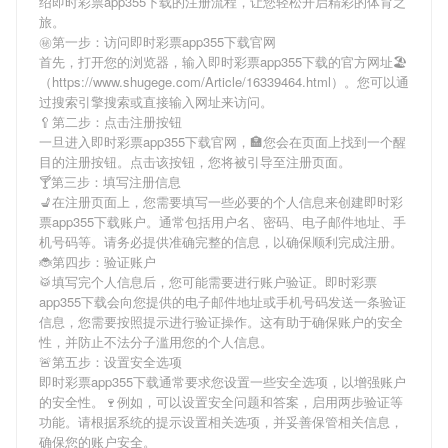
绍
即时彩票app355下载
的注册流程，让您轻松开启精彩的体育之
旅。
㊙第一步：访问即时彩票app355下载官网
首先，打开您的浏览器，输入
即时彩票app355下载
的官方网址🏖
（https://www.shugege.com/Article/16339464.html）。您可以通
过搜索引擎搜索或直接输入网址来访问。
🥄第二步：点击注册按钮
一旦进入
即时彩票app355下载
官网，🏣您会在页面上找到一个醒
目的注册按钮。点击该按钮，您将被引导至注册页面。
🍸第三步：填写注册信息
💺在注册页面上，您需要填写一些必要的个人信息来创建
即时彩
票app355下载
账户。通常包括用户名、密码、电子邮件地址、手
机号码等。请务必提供准确完整的信息，以确保顺利完成注册。
🐞第四步：验证账户
🥁填写完个人信息后，您可能需要进行账户验证。
即时彩票
app355下载
会向您提供的电子邮件地址或手机号码发送一条验证
信息，您需要按照提示进行验证操作。这有助于确保账户的安全
性，并防止不法分子滥用您的个人信息。
🚨第五步：设置安全选项
即时彩票app355下载
通常要求您设置一些安全选项，以增强账户
的安全性。🍷例如，可以设置安全问题和答案，启用两步验证等
功能。请根据系统的提示设置相关选项，并妥善保管相关信息，
确保您的账户安全。